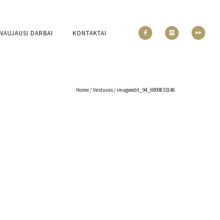
NAUJAUSI DARBAI
KONTAKTAI
Home
/
Vestuvės
/
imageedit_94_6909833148