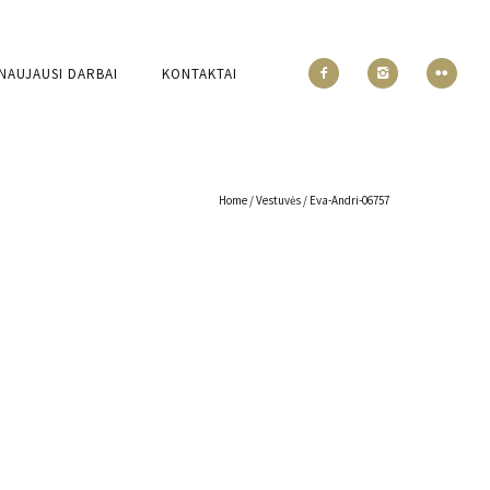
NAUJAUSI DARBAI
KONTAKTAI
Home
/
Vestuvės
/
Eva-Andri-06757