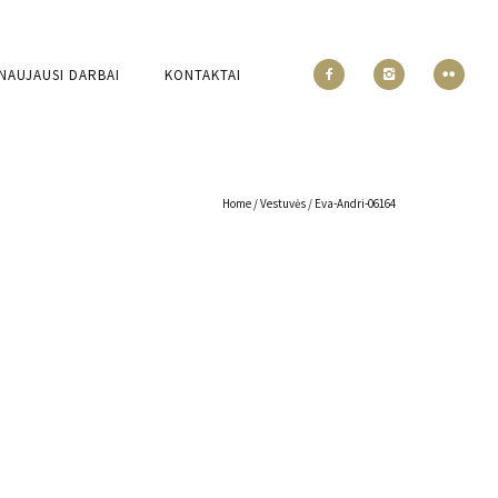
NAUJAUSI DARBAI
KONTAKTAI
Home
/
Vestuvės
/
Eva-Andri-06164