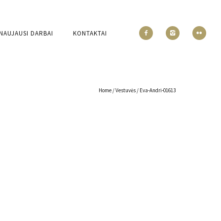
NAUJAUSI DARBAI
KONTAKTAI
Home
/
Vestuvės
/
Eva-Andri-01613