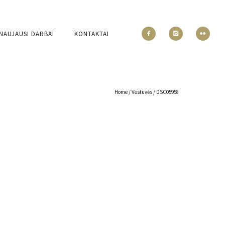
NAUJAUSI DARBAI
KONTAKTAI
Home
/
Vestuvės
/
DSC05958