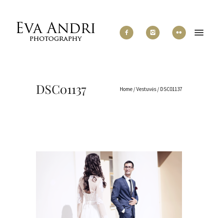
DSC01137
Home
/
Vestuvės
/
DSC01137