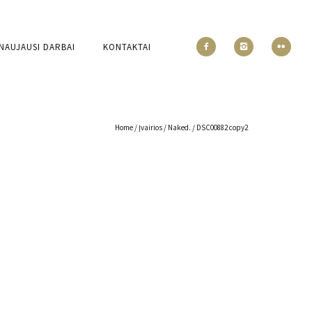
NAUJAUSI DARBAI
KONTAKTAI
Home
/
Įvairios
/
Naked.
/
DSC00882 copy2