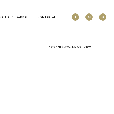
NAUJAUSI DARBAI
KONTAKTAI
Home
/
Krikštynos
/
Eva-Andri-04840