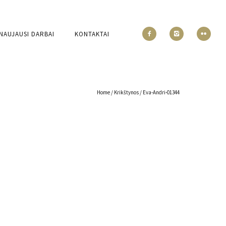
NAUJAUSI DARBAI
KONTAKTAI
Home
/
Krikštynos
/
Eva-Andri-01344