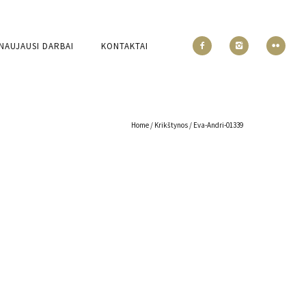
NAUJAUSI DARBAI
KONTAKTAI
Home
/
Krikštynos
/
Eva-Andri-01339