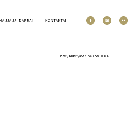
NAUJAUSI DARBAI
KONTAKTAI
Home
/
Krikštynos
/
Eva-Andri-00896