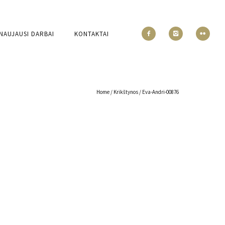
NAUJAUSI DARBAI
KONTAKTAI
Home
/
Krikštynos
/
Eva-Andri-00876